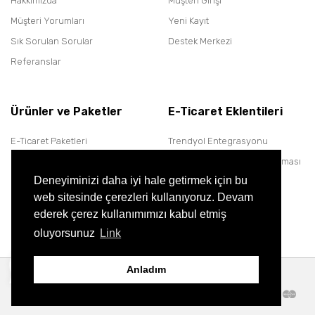
Hakkımızda
Müşteri Girişi
Müşteri Yorumları
Yeni Kayıt
Sık Sorulan Sorular
Destek Merkezi
Referanslar
Ürünler ve Paketler
E-Ticaret Eklentileri
E-Ticaret Paketleri
Trendyol Entegrasyonu
Backlink & SEO Paketleri
Google İle Giriş Yap Uygulaması
Deneyiminizi daha iyi hale getirmek için bu
Hosting Paketleri
Paraşüt Entegrasyonu
web sitesinde çerezleri kullanıyoruz. Devam
Aras Kargo Entegrasyonu
ederek çerez kullanımımızı kabul etmiş
Basit Kargo Entegrasyonu
oluyorsunuz
Link
Anladım
Copyright © 2023, Tüm Hakları Saklıdır