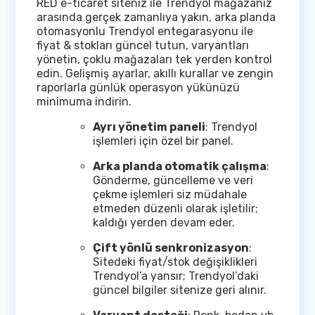
RED e-ticaret siteniz ile Trendyol mağazanız
arasında gerçek zamanlıya yakın, arka planda
otomasyonlu Trendyol entegarasyonu ile
fiyat & stokları güncel tutun, varyantları
yönetin, çoklu mağazaları tek yerden kontrol
edin. Gelişmiş ayarlar, akıllı kurallar ve zengin
raporlarla günlük operasyon yükünüzü
minimuma indirin.
Ayrı yönetim paneli
: Trendyol
işlemleri için özel bir panel.
Arka planda otomatik çalışma
:
Gönderme, güncelleme ve veri
çekme işlemleri siz müdahale
etmeden düzenli olarak işletilir;
kaldığı yerden devam eder.
Çift yönlü senkronizasyon
:
Sitedeki fiyat/stok değişiklikleri
Trendyol’a yansır; Trendyol’daki
güncel bilgiler sitenize geri alınır.