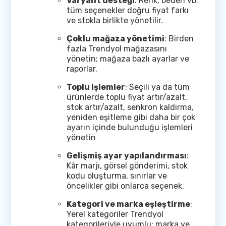
Varyant desteği
: Renk, beden vb.
tüm seçenekler doğru fiyat farkı
ve stokla birlikte yönetilir.
Çoklu mağaza yönetimi
: Birden
fazla Trendyol mağazasını
yönetin; mağaza bazlı ayarlar ve
raporlar.
Toplu işlemler
: Seçili ya da tüm
ürünlerde toplu fiyat artır/azalt,
stok artır/azalt, senkron kaldırma,
yeniden eşitleme gibi daha bir çok
ayarın içinde bulunduğu işlemleri
yönetin
Gelişmiş ayar yapılandırması
:
Kâr marjı, görsel gönderimi, stok
kodu oluşturma, sınırlar ve
öncelikler gibi onlarca seçenek.
Kategori ve marka eşleştirme
:
Yerel kategoriler Trendyol
kategorileriyle uyumlu; marka ve