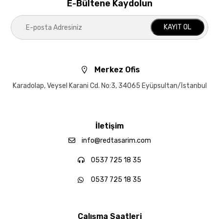
E-Bültene Kaydolun
KAYIT OL
Merkez Ofis
Karadolap, Veysel Karani Cd. No:3, 34065 Eyüpsultan/İstanbul
İletişim
info@redtasarim.com
0537 725 18 35
0537 725 18 35
Çalışma Saatleri