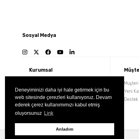
Sosyal Medya
Kurumsal
Müşte
Hakkımızda
Müşteri 
Deneyiminizi daha iyi hale getirmek için bu
Müşteri Yorumları
Yeni Ka
web sitesinde çerezleri kullanıyoruz. Devam
Sık Sorulan Sorular
Destek
ederek çerez kullanımımızı kabul etmiş
Referanslar
oluyorsunuz
Link
Anladım
WhatsApp Destek
Bize Mesaj Gönderin