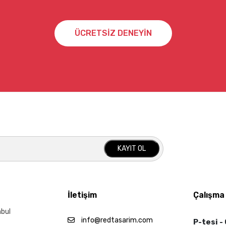
ÜCRETSİZ DENEYİN
KAYIT OL
İletişim
Çalışma
nbul
info@redtasarim.com
P-tesi -