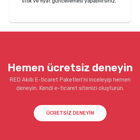
stok ve fiyat güncellemesi yapabilirsiniz.
Hemen ücretsiz deneyin
RED Akıllı E-ticaret Paketleri'ni inceleyip hemen
deneyin. Kendi e-ticaret sitenizi oluşturun.
ÜCRETSİZ DENEYİN